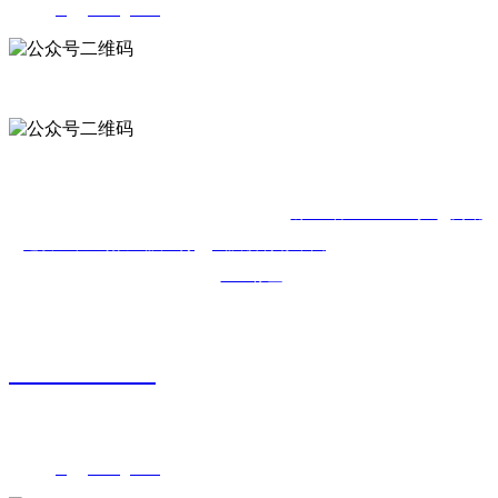
邮箱：
blg@whblg.com
微信公众号
手机网站
版权所有©武汉鑫瑞威玻璃钢制品公司
鄂ICP备19002484号-1
网站
建设：中企动力
武汉二分
武汉玻璃钢.中国
本网站已支持IPV6
SEO标签
(中国)科技公司
15392888422
地址：武汉市武昌白沙洲四坦路1号
邮箱：
blg@whblg.com