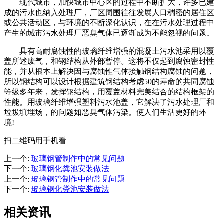
现代城市，加快城市中心区的过程中不断扩大，许多已建
成的污水也纳入处理厂，厂区周围往往发展人口稠密的居住区
或公共活动区，与环境的不断深化认识，在在污水处理过程中
产生的城市污水处理厂恶臭气体已逐渐成为不能忽视的问题。
具有高耐腐蚀性的玻璃纤维增强的混凝土污水池采用以覆
盖所述废气，和钢结构从外部暂停。这将不仅起到腐蚀密封性
能，并从根本上解决因与腐蚀性气体接触钢结构腐蚀的问题，
所以钢结构可以设计根据建筑钢结构考虑50的寿命的共同腐蚀
等级多年来，发挥钢结构，用覆盖材料完美结合的结构框架的
性能。用玻璃纤维增强塑料污水池盖，它解决了污水处理厂和
垃圾填埋场，的问题如恶臭气体污染。使人们生活更好的环
境!
扫二维码用手机看
上一个
:
玻璃钢管制作中的常见问题
下一个
:
玻璃钢化粪池安装做法
上一个
:
玻璃钢管制作中的常见问题
下一个
:
玻璃钢化粪池安装做法
相关资讯