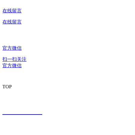
在线留言
在线留言
官方微信
扫一扫关注
官方微信
TOP
(中国)科技公司
15392888422
地址：武汉市武昌白沙洲四坦路1号